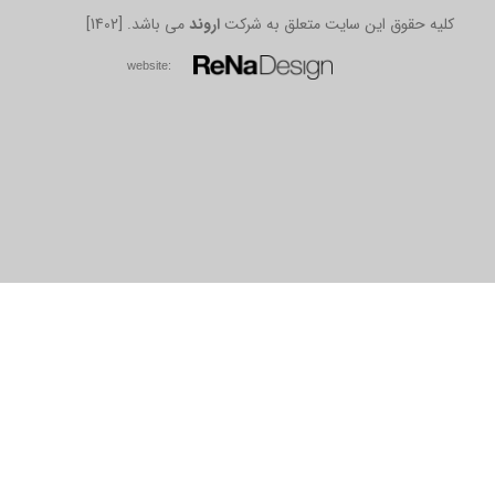
[1402] .کلیه حقوق این سایت متعلق به شرکت
اروند
می باشد
w​​​​​​​ebsite: