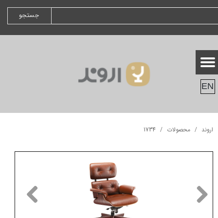
جستجو
EN
اروند
محصولات
1734