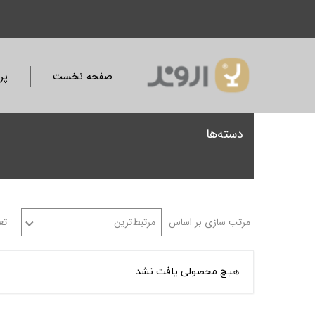
صفحه نخست
پر
دسته‌ها
مرتب سازی بر اساس
مرتبط‌ترین
تع
هیچ محصولی یافت نشد.