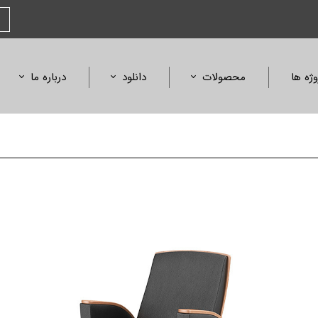
وژه ها
محصولات
دانلود
درباره ما
صندلی
کاتالوگ محصولات
بیانیه مأموریت
مبلمان و میز
کاتالوگ فلورنس
افتخارات و جوایز
آمفی تئاتر، همایش و سینما
کالیته متریال و رنگ
استانداردها و گواهی
ابعاد محصولات
لیست قیمت