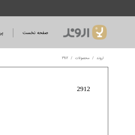
صفحه نخست
پر
اروند
محصولات
2912
2912