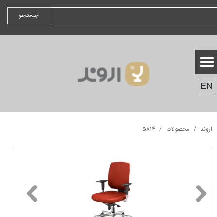
جستجو
EN
اروند
محصولات
5814