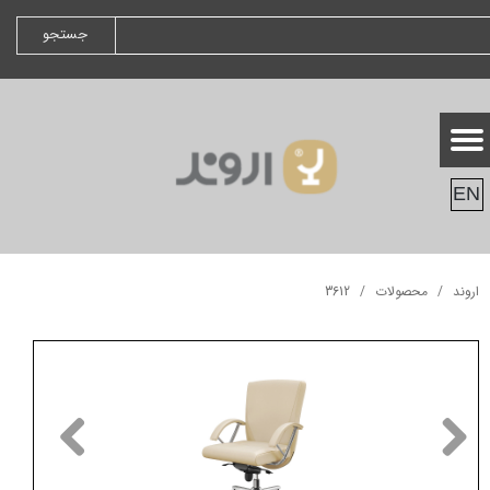
جستجو
EN
اروند
محصولات
3612