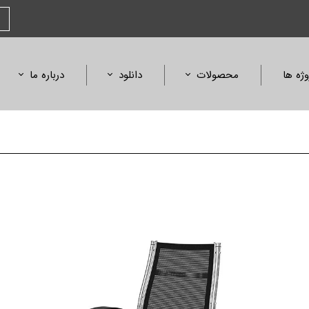
وژه ها
محصولات
دانلود
درباره ما
صندلی
کاتالوگ محصولات
بیانیه مأموریت
مبلمان و میز
کاتالوگ فلورنس
افتخارات و جوایز
آمفی تئاتر، همایش و سینما
کالیته متریال و رنگ
استانداردها و گواهی
ابعاد محصولات
لیست قیمت