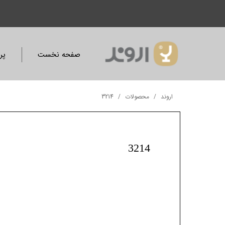
صفحه نخست
پر
اروند
محصولات
3214
3214