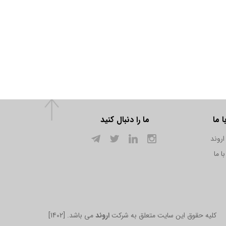
 ما
ما را دنبال کنید
اروند
ا ما
[1402] .کلیه حقوق این سایت متعلق به شرکت
اروند
می باشد