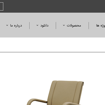
وژه ها
محصولات
دانلود
درباره ما
صندلی
کاتالوگ محصولات
بیانیه مأموریت
مبلمان و میز
کاتالوگ فلورنس
افتخارات و جوایز
آمفی تئاتر، همایش و سینما
کالیته متریال و رنگ
استانداردها و گواهی
ابعاد محصولات
لیست قیمت