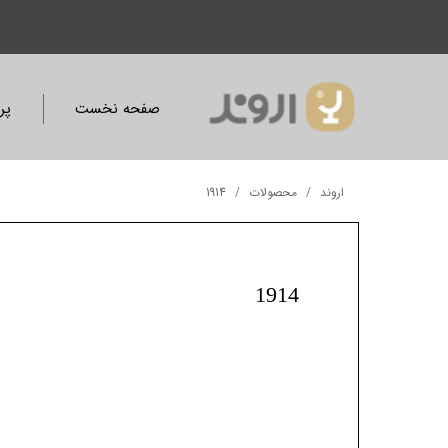
صفحه نخست
پر
اروند
محصولات
1914
1914