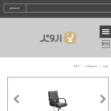
جستجو
EN
اروند
محصولات
5711