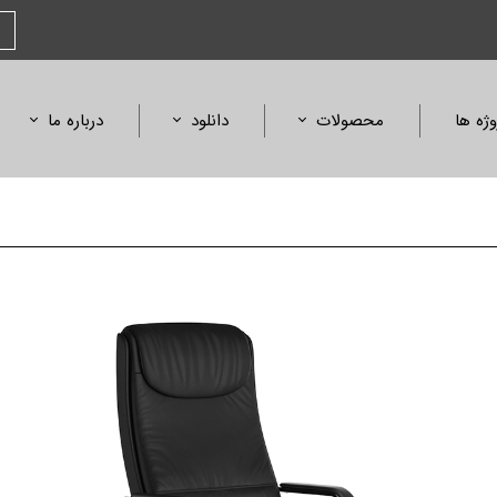
وژه ها
محصولات
دانلود
درباره ما
صندلی
کاتالوگ محصولات
بیانیه مأموریت
مبلمان و میز
کاتالوگ فلورنس
افتخارات و جوایز
آمفی تئاتر، همایش و سینما
کالیته متریال و رنگ
استانداردها و گواهی
ابعاد محصولات
لیست قیمت