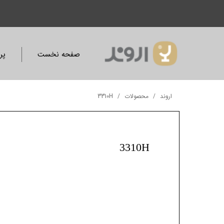
صفحه نخست
پر
اروند
محصولات
3310H
3310H