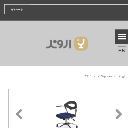
جستجو
EN
اروند
محصولات
3714