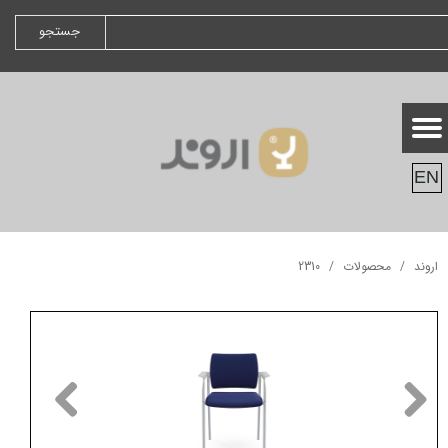
جستجو
EN
اروند
محصولات
2310