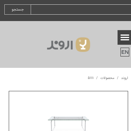
جستجو
EN
اروند
محصولات
5111