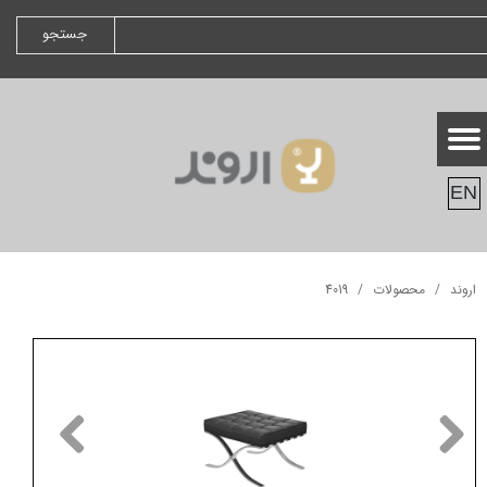
جستجو
EN
اروند
محصولات
4019