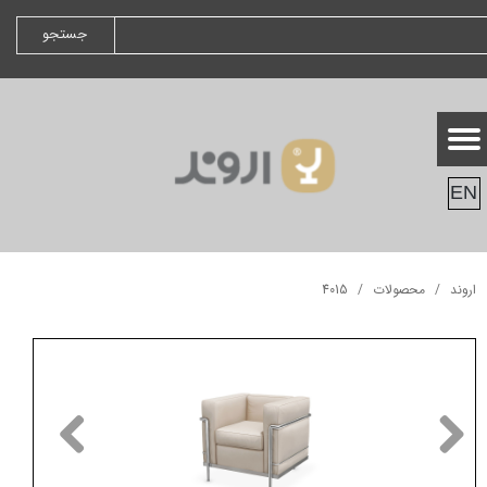
جستجو
EN
اروند
محصولات
4015