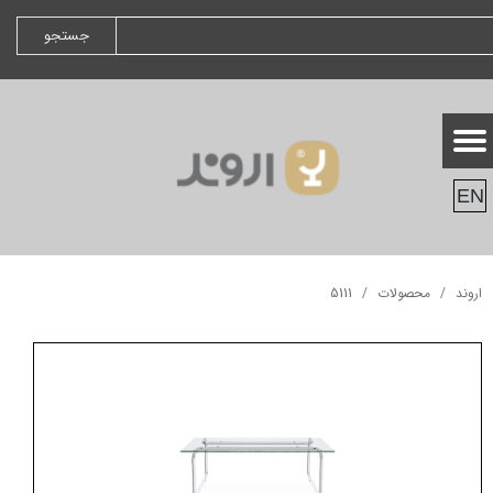
جستجو
EN
اروند
محصولات
5111