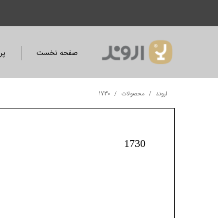
صفحه نخست
پر
اروند
محصولات
1730
1730