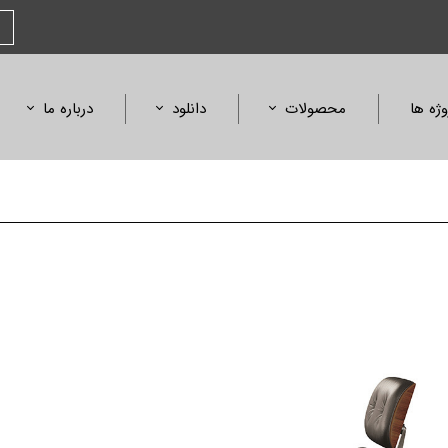
وژه ها
محصولات
دانلود
درباره ما
صندلی
کاتالوگ محصولات
بیانیه مأموریت
مبلمان و میز
کاتالوگ فلورنس
افتخارات و جوایز
آمفی تئاتر، همایش و سینما
کالیته متریال و رنگ
استانداردها و گواهی
ابعاد محصولات
لیست قیمت