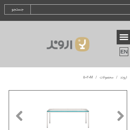
جستجو
EN
اروند
محصولات
5020M