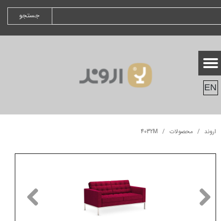
جستجو
EN
اروند
محصولات
4032M