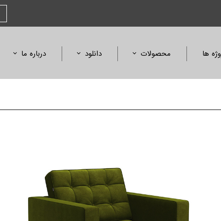
وژه ها
محصولات
دانلود
درباره ما
صندلی
کاتالوگ محصولات
بیانیه مأموریت
مبلمان و میز
کاتالوگ فلورنس
افتخارات و جوایز
آمفی تئاتر، همایش و سینما
کالیته متریال و رنگ
استانداردها و گواهی
ابعاد محصولات
لیست قیمت