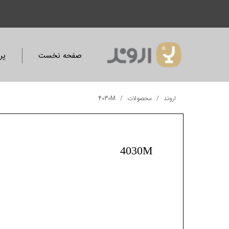
صفحه نخست
پر
اروند
محصولات
4030M
4030M