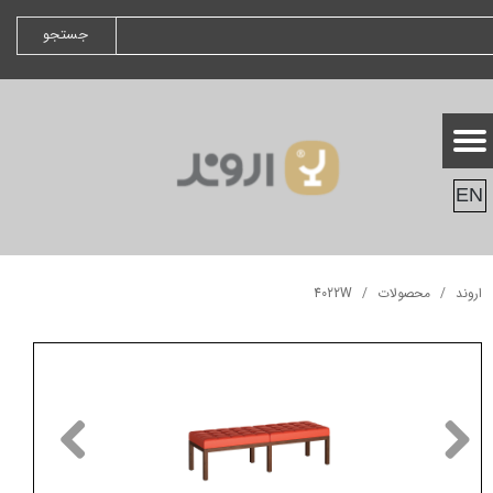
جستجو
EN
اروند
محصولات
4022W