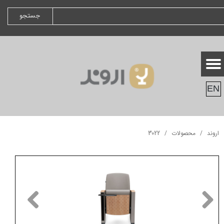
جستجو
EN
اروند
محصولات
3022