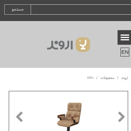
جستجو
EN
اروند
محصولات
1720