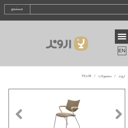
جستجو
EN
اروند
محصولات
3810W