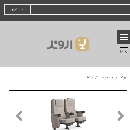
جستجو
EN
اروند
محصولات
1510